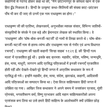
कहानियों से गदगद होकर कहा था की, “मैंने छोटानागपुर के कोयला खान से एक
हिरा ढूँढ निकाला है। हिन्दी के उत्कृष्ट कथा-शिल्पियों की संख्या काट-छांटकर
पाँच भी कर दी जाए तो उनमें एक नाम राधाकृष्ण का होगा।”
राधाकृष्ण जी की प्रतिभा, लेखनकार्य, अनुभवोंका व्यापक संसार, विभिन्न जातियों-
संस्कृतियों के संपर्क ने एक बड़े और ईमानदार लेखक को स्थापित किया। वे
‘राधाकृष्ण’ और ‘घोष-बोस-बनर्जी-चटर्जी’ दो नामों से लिखा करते थे। घोष-बोस-
बनर्जी-चटर्जी नाम से हास्य-व्यंग्य और राधाकृष्ण नाम से गंभीर एवं अन्य विधागत
रचनाएँ। राधाकृष्ण की पहली कहानी ‘सिन्हा साहब’ १९२९ ई. की ‘हिन्दी गल्प
माला’ में प्रकाशित हुई थी। इसके बाद क्रमशः महावीर, संदेश, भविष्य, जन्मभूमि,
हंस, माया, माधुरी, जागरण आदि प्रसिद्ध पत्रिकाओं में इनकी रचनाएँ प्रकाशित
होती रहीं और देखते-देखते पूरे हिन्दी जगत में अप्रतिम कथाकार के रूप में
प्रसिद्ध हो गये। इन्होंने महावीर, हंस, माया, संदेश, झारखंड, कहानी, आदिवासी
आदि पत्रिकाओं का सम्पादन किया था। ऐसा विरल साहित्यकार हिंदी जगत में
उपेक्षित रह गया। आखिर जिस कथाकार ने अपने समय में जयशंकर प्रसाद, मुंशी
प्रेमचंद, भगवतीचरण वर्मा, विष्णु प्रभाकर आदि महान साहित्यकारोंको अपना
प्रशंसक बना लिया था उसे हमारे हिंदी साहित्य के आलोचकोंने क्यों उपेक्षित छोड़
दिया?