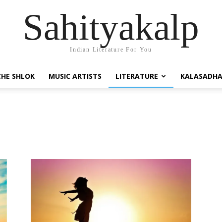
Sahityakalp
Indian Literature For You
HE SHLOK
MUSIC ARTISTS
LITERATURE
KALASADH