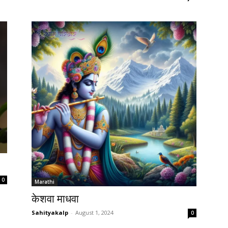
0
Marathi
केशवा माधवा
Sahityakalp
-
August 1, 2024
0