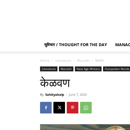
सुविचार / THOUGHT FOR THE DAY
MANAC
Home
Literature
Marathi
केळवण
Literature
Marathi
New Age Writers
Outspoken Words
केळवण
By
Sahityakalp
-
June 7, 2020