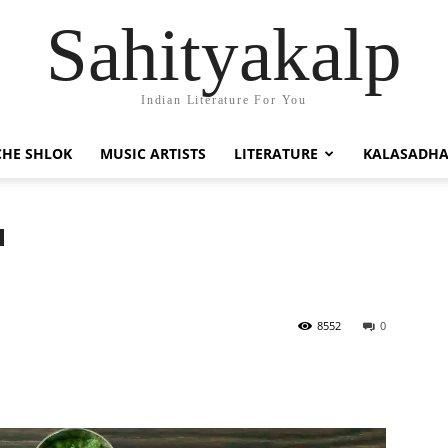
Sahityakalp
Indian Literature For You
HE SHLOK
MUSIC ARTISTS
LITERATURE
KALASADH
8552
0