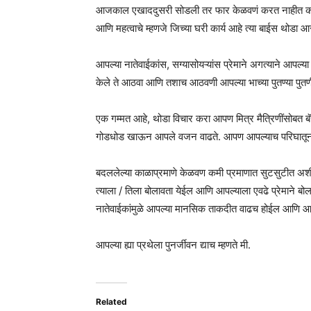
आजकाल एखाददुसरी सोडली तर फार केळवणं करत नाहीत कोणी. गम्
आणि महत्वाचे म्हणजे जिच्या घरी कार्य आहे त्या बाईस थोडा आ
आपल्या नातेवाईकांस, सग्यासोयऱ्यांस प्रेमाने अगत्याने आपल्य
केले ते आठवा आणि तशाच आठवणी आपल्या भाच्या पुतण्या पुतण
एक गम्मत आहे, थोडा विचार करा आपण मित्र मैत्रिणींसोबत बॅ
गोडधोड खाऊन आपले वजन वाढते. आपण आपल्याच परिघातून ना
बदललेल्या काळाप्रमाणे केळवण कमी प्रमाणात सुटसुटीत अश
त्याला / तिला बोलावता येईल आणि आपल्याला एवढे प्रेमाने 
नातेवाईकांमुळे आपल्या मानसिक ताकदीत वाढच होईल आणि आपस
आपल्या ह्या प्रथेला पुनर्जीवन द्याच म्हणते मी.
Related