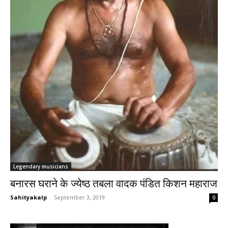
Legendary musicians
बनारस घराने के ज्येष्ठ तबला वादक पंडित किशन महाराज
Sahityakalp
-
September 3, 2019
0