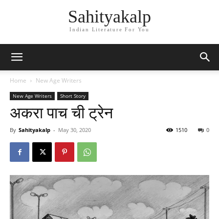
Sahityakalp
Indian Literature For You
Home
New Age Writers
New Age Writers
Short Story
अकरा पाच ची ट्रेन
By
Sahityakalp
-
May 30, 2020
1510
0