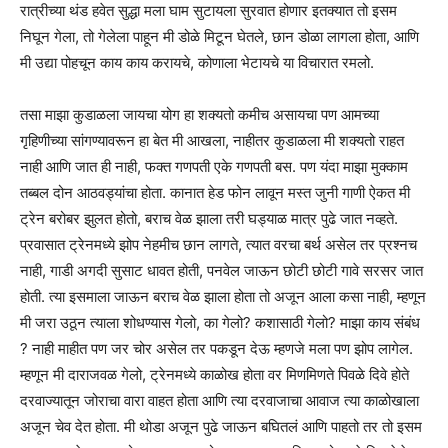
रात्रीच्या थंड हवेत सुद्धा मला घाम सुटायला सुरवात होणार इतक्यात तो इसम
निघून गेला, तो गेलेला पाहून मी डोळे मिटून घेतले, छान डोळा लागला होता, आणि
मी उद्या पोहचून काय काय करायचे, कोणाला भेटायचे या विचारात रमलो.
तसा माझा कुडाळला जायचा योग हा शक्यतो कमीच असायचा पण आमच्या
गृहिणीच्या सांगण्यावरून हा बेत मी आखला, नाहीतर कुडाळला मी शक्यतो राहत
नाही आणि जात ही नाही, फक्त गणपती एके गणपती बस. पण यंदा माझा मुक्काम
तब्बल दोन आठवड्यांचा होता. कानात हेड फोन लावून मस्त जुनी गाणी ऐकत मी
ट्रेन बरोबर झुलत होतो, बराच वेळ झाला तरी घड्याळ मात्र पुढे जात नव्हते.
प्रवासात ट्रेनमध्ये झोप नेहमीच छान लागते, त्यात वरचा बर्थ असेल तर प्रश्नच
नाही, गाडी अगदी सुसाट धावत होती, पनवेल जाऊन छोटी छोटी गावे सरसर जात
होती. त्या इसमाला जाऊन बराच वेळ झाला होता तो अजून आला कसा नाही, म्हणून
मी जरा उठून त्याला शोधण्यास गेलो, का गेलो? कशासाठी गेलो? माझा काय संबंध
? नाही माहीत पण जर चोर असेल तर पकडून देऊ म्हणजे मला पण झोप लागेल.
म्हणून मी दाराजवळ गेलो, ट्रेनमध्ये काळोख होता वर मिणमिणते पिवळे दिवे होते
दरवाज्यातून जोराचा वारा वाहत होता आणि त्या दरवाजाचा आवाज त्या काळोखाला
अजून चेव देत होता. मी थोडा अजून पुढे जाऊन बघितलं आणि पाहतो तर तो इसम