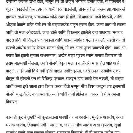
दाराच्या कडेला उभा होता, मागून तर तो अजून भयावह दिसत होता, ते पिकलेले व
गुंत न काढलेले केस, हाता पायाची नखं वाढलेली, डोक्यावरील जखम झाल्यासारखे
हातावर ताजे व्रण, पायाजवळ थोडे रक्त ही होते. मी बाथरूम मध्ये शिरलो, आणि
थोड्या वेळाने बाहेर येतो तर तो माझ्याकडेच पाहून हसत होता. जसा काय मी त्याला
आणि तो मला ओळखतो. लाल डोळे आणि पिवळसर झालेले दात अक्षरशः भयावह
वाटत होते. मी तिथून पळ काढला आणि माझ्या जागेवर येऊन बसलो. पाहतो तर तो
व्यक्ती आधीच समोर येऊन बसला होता, मी तर आता पुरता घाबरलो होतो, काय ओ!
बराच वेळ झालो तुमका बाथरूमास, अखेर माझा प्रश्न त्याने मलाच विचारला तो
इसम माझ्याशी बोलला, त्याचे बोलणे ऐकून मलाच काहीतरी भास होत आहे असे
वाटले, नाही अहो तिथे गर्दी होती म्हणून उशीर झाला, एवढे उडवा उडवीचे उत्तर
बोलून मी झोपलो पण तो विचित्र प्रकार आठवून झोप काही येत नव्हती, तो माझ्या
आधी कसा इथे आला हाच विचार करत होतो म्हणून मीच विषय काढून त्या इसमाशी
बोलणे चालू केले, कदाचित बोलण्याने भीती कमी होईल ह्या कारणाने मीच त्याला
विचारले.
काय हो कुठचे तुम्ही? मी कुडळातला पावशी गावचा आसंय , मुंबईक असतंय, आता
घराक जातंय, छेडवाचं लगीन जमलाय, जरा आधीच जातंय असा म्हणतंय, तुम्ही
खयचे? त्याने मला त्याच्या घोगऱ्या आवाजात विचारले, मी ही कुडाळ मधील पण