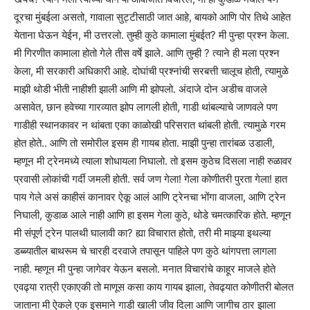
दूरचा मुंबईला असतो, गावाला सुट्टीसाठी जात आहे, बायको आणि पोर तिथे आहेत
येताना घेऊन येईन, मी उत्तरलो. तुम्ही कुठे कामाला मुंबईत? मी पुन्हा प्रश्न केला.
मी गिरणीत कामाला होतो गेले तीस वर्षे झाले. आणि तुम्ही ? त्याने ही मला प्रश्न
केला, मी सरकारी अधिकारी आहे. दोघांची प्रश्नांची सरबत्ती चालूच होती, त्यामुळे
माझी थोडी भीती नाहीशी झाली आणि मी झोपलो. अंदाजे दोन अडीच वाजले
असावेत, छान हवेच्या गारव्यात झोप लागली होती, गाडी थांबल्याचे जाणवले पण
गाडीही स्थानकावर न थांबता एका काळोखी परिसरात थांबली होती. त्यामुळे गरम
होत होते.. आणि तो समोरील इसम ही गायब होता. माझी पुन्हा तारांबळ उडाली,
म्हणून मी ट्रेनमध्ये त्याला शोधायला निघालो. तो इसम कुठेच दिसला नाही रुळावर
प्रवासी लोकांची गर्दी जमली होती. सर्व जण गेला! गेला कोणीतरी पुरता गेला! हात
पाय गेले असं काहीसं कानावर ऐकू आलं आणि ट्रेनचा भोंगा वाजला, आणि ट्रेन
निघाली, कुडाळ आले नाही आणि हा इसम गेला कुठे, थोडे चमत्कारिक होते. म्हणून
मी संपूर्ण ट्रेन पालथी घालावी का? ह्या विचारात होतो, तरी मी माझ्या इथल्या
डब्ब्यातील बाथरूम चे चारही दरवाजे तपासून पाहिले पण कुठे थांगपत्ता लागला
नाही. म्हणून मी पुन्हा जागेवर येऊन बसलो. मनात विचारांचे काहूर माजले होते
एवढ्या रात्री एकाएकी तो माणूस कसा काय गायब झाला, तेवढ्यात कोणीतरी बोलत
जाताना मी ऐकले एक इसमाने गाडी खाली जीव दिला आणि जागीच ठार झाला