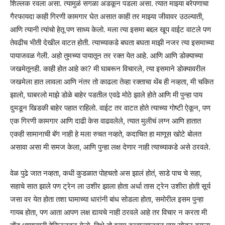
शिल्लक रवला असा. त्यामुळं सगळा अडकून पडला असा. त्यात माझ्या बरेपणाचा
गैरफायदा काही गिरणी कामगार घेत असात काही तर माझ्या जीवावर उठल्याती,
आणि त्यानी त्यांचो हेतू पण साध्य केलो. मला त्या इसमा बद्दल खूप वाईट वाटले पण
तेवढीच भीती देखील वाटत होती. त्याच्याकडे बघता बघता माझी नजर त्या इसमाच्या
पायाजवळ गेली. अहो तुमच्या पायातून तर रक्त येत आहे. आणि आणि डोक्याच्या
जखमेतूनही. काही होत आहे का? मी घाबरून विचारले, त्या इसमाने डोक्यावरील
जखमेला हात लावला आणि नंतर तो काढला तेव्हा रक्ताचा थेंब ही नव्हता, मी चकित
झालो, घाबरलो माझे डोळे बाहेर पडतील एवढे मोठे झाले होते आणि मी पुन्हा पाय
दुमडून खिडकी बाहेर पहात राहिलो. वाईट तर वाटत होते त्याच्या गोष्टी ऐकून, पण
एक गिरणी कामगार आणि दाढी केस वाढवलेले, त्यात मुलीचं लग्न आणि हातात
एकही सामानाची बॅग नाही हे मला रुचत नव्हते, कदाचित हा माणूस खोटे बोलत
असावा असा मी समज केला, आणि पुन्हा लक्ष देणार नाही त्याच्याकडे असे ठरवले.
वेळ पुढे जात नव्हता, कधी कुडळात पोहचतो अस झालं होतं, साडे पाच चे सहा,
सहाचे सात झाले पण ट्रेन ला उशीर झाला होता अर्धा तास ट्रेन उशीरा होती सूर्य
जसा वर येत होता तशा घामाच्या धारांनी बांध सोडला होता, समोरील इसम पुन्हा
गायब होता, पण आता आपण लक्ष द्यायचे नाही ठरवले आहे तर विचार न करता मी