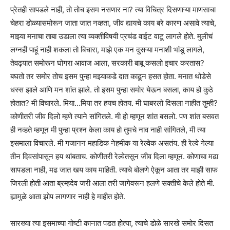
प्रेतही सापडले नाही, तो तोच इसम नसणार ना? त्या विचित्र दिसणाऱ्या माणसाचा
चेहरा डोळ्यासमोरून जाता जात नव्हता, जीव द्यायचे काय बरे कारण असावे त्याचे,
माझ्या मनाचा ताबा उडाला त्या व्यक्तीविषयी प्रचंड वाईट वाटू लागले होते. मुलीचं
लग्नही पाहूं नाही शकला तो बिचारा, माझे एक मन दुसऱ्या मनाशी भांडू लागले,
तेवढ्यात समोरून घोगरा आवाज आला, सरकारी बाबू कसलो इचार करतास?
बघतो तर समोर तोच इसम पुन्हा मझ्याकडे दात काढून हसत होता. मनात थोडेसे
धस्स झाले आणि मन शांत झाले. तो इसम पुन्हा समोर येऊन बसला, काय हो कुठे
होतात? मी विचारले. मिया…मिया तर हयच होतय. मी घाबरलो दिसला नाहीत तुम्ही?
कोणीतरी जीव दिलो म्हणे त्याने सांगितले. मी हो म्हणून शांत बसलो. पण शांत बसवत
ही नव्हते म्हणून मी पुन्हा प्रश्न केला काय हो तुमचे नाव नाही सांगितले, मी त्या
इसमाला विचारले. मी गजानन महाडिक नेहमीक या रेल्वेक असतंय. ही रेल्वे गेल्या
तीन दिवसांपासून हय थांबताच. कोणीतरी रेल्वेतसून जीव दिला म्हणून. कोणाचा मढा
सापडला नाही, मढ जात खय काय माहिती. त्याचे बोलणे ऐकून आता तर माझी साफ
जिरली होती आता ब्रम्हदेव जरी आला तरी जागेवरून हलणे सक्तीचे केले होते मी.
ह्यामुळे आता झोप लागणार नाही हे माहीत होते.
सारख्या त्या इसमाच्या गोष्टी कानात पडत होत्या, त्याचे डोळे सारखे समोर दिसत