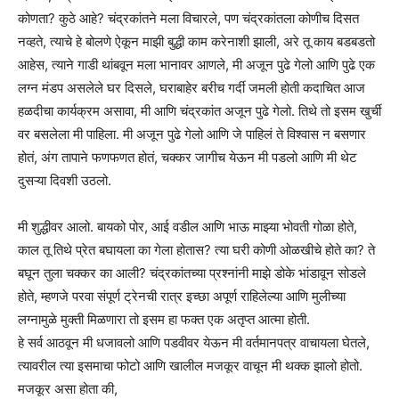
कोणता? कुठे आहे? चंद्रकांतने मला विचारले, पण चंद्रकांतला कोणीच दिसत
नव्हते, त्याचे हे बोलणे ऐकून माझी बुद्धी काम करेनाशी झाली, अरे तू काय बडबडतो
आहेस, त्याने गाडी थांबवून मला भानावर आणले, मी अजून पुढे गेलो आणि पुढे एक
लग्न मंडप असलेले घर दिसले, घराबाहेर बरीच गर्दी जमली होती कदाचित आज
हळदीचा कार्यक्रम असावा, मी आणि चंद्रकांत अजून पुढे गेलो. तिथे तो इसम खुर्ची
वर बसलेला मी पाहिला. मी अजून पुढे गेलो आणि जे पाहिलं ते विश्वास न बसणार
होतं, अंग तापाने फणफणत होतं, चक्कर जागीच येऊन मी पडलो आणि मी थेट
दुसऱ्या दिवशी उठलो.
मी शुद्धीवर आलो. बायको पोर, आई वडील आणि भाऊ माझ्या भोवती गोळा होते,
काल तू तिथे प्रेत बघायला का गेला होतास? त्या घरी कोणी ओळखीचे होते का? ते
बघून तुला चक्कर का आली? चंद्रकांतच्या प्रश्नांनी माझे डोके भांडावून सोडले
होते, म्हणजे परवा संपूर्ण ट्रेनची रात्र इच्छा अपूर्ण राहिलेल्या आणि मुलीच्या
लग्नामुळे मुक्ती मिळणारा तो इसम हा फक्त एक अतृप्त आत्मा होती.
हे सर्व आठवून मी धजावलो आणि पडवीवर येऊन मी वर्तमानपत्र वाचायला घेतले,
त्यावरील त्या इसमाचा फोटो आणि खालील मजकूर वाचून मी थक्क झालो होतो.
मजकूर असा होता की,