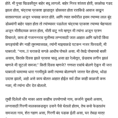
होते. मी पुन्हा खिडकीतुन बाहेर बघू लागलो. बाहेर निरव शांतता होती, काळोख गडद
झाला होता, चंद्राचा प्रकाश झाडातून डोकावत होता रातकिडे आवाज काढून
वातावरणाला अजून भयावह करत होते. आणि त्यात समोरील इसम त्याच्या लाल बुंद
डोळ्यांनी बाहेर पाहत होता तो त्यांच्यावर पडलेला चंद्राचा प्रकाश त्याच्या चेहऱ्याला
अजून भीतीदायक करत होता, भीती वाटू नये म्हणून मी त्यांना अजून प्रश्न
विचारले, काय हो गजाननराव मुलीच्या लग्नासाठी जात आहात आणि खरेदी किंवा
कपड्यांची बॅग नाही तुमच्याजवळ, त्यांनी माझ्याकडे पटकन नजर फिरवली, मी
घाबरलो. “नाय..!! घराकडे सगळे आधीच पोचले असा. मी तेवढे पोचायचो बाकी
असाय, कितके दिवस झाले प्रवास चालू असा ह्या रेल्वेतून, छेडवाच लगीन झालं
म्हणजे मी सुटलो समजा.” किती दिवस म्हणजे? गणपत रावांचे बोलणे ऐकून मी जरा
घाबरलो घामाच्या धारा गरमीमुळे कमी त्याच्या बोलण्याने जास्त येत होत्या, थोडा
उदास झालो, अहो असे काय बोलत आहात होईल सर्व ठीक काही काळजी करू
नका, मी त्यांना धीर देत बोललो.
तुम्ही दिलेलो धीर माका आता काहीच उपयोगाचो नाय, कर्जाने डुबलो असाय,
लग्नासाठी गिरणी मालकाकडसून उसने पैसे घेतलो होतय, तेच कसे फेडतलंय
समजला नाय, शेत गहाण असा, गिरणी बंद पडाक ईली असा, घर तेवढा मात्र