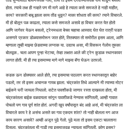
तोंड धुण्यासाठी बेसिनजवळ गेलो, तिथे तो इसम दरवाज्याजवळ पाय सोडून बसला
होता. त्याचे लक्ष ही नव्हते पण मी मागे आहे हे त्याला कसे समजले हे नाही माहीत,
काय? सरकारी बाबू झाला काय तोंड धुवून? माका शोधता की काय? त्याने विचारले.
मी हो बोलून पळ काढला, त्याला कसे समजले असावे हा विचार करत येत होतो
आणि जागेवर येऊन बसलो, ट्रेनमधला बेचव चहाचा आस्वाद घेत घेत रात्री घडत
असणारे प्रकार डोळ्यासमोरून जात होते, तितक्यात तो समोरील इसम आला, आणि
म्हणाला तुम्ही माझ्या छेडवाच्या लग्नाक या. उद्याच असा, मी विसरून गेलोय तुमका
बोलवूक.. चला आपण पुन्हा भेटाचा, तेव्हा लक्षात आले की ट्रेन कुडाळ स्थानकावर
लागत होती. मी ही त्या इसमाच्या मागे मागे माझ्या बॅगा घेऊन उतरलो.
कडक ऊन डोक्यावर आले होते, त्या इसमाचा पाठलाग करत स्थानकातून बाहेर
पडलो, तर तो इसम अचानक गायब झाला. चंद्रकांत तिथे आल्याने मी त्याच्या मोटर
बाईकने घरी जायला निघालो. वाटेत पावशीकडे जाणार रस्ता दाखवला होता, मी
चंद्रकांतला बाईक वळवायला सांगून पावशीकडे नेण्यास सांगितली, आम्ही गावात
पोचलो पण गाव पूर्ण शांत होतं. अगदी खूप वर्षांपासून बंद आहे असं, मी चंद्रकांत ला
विचारले काय रे हे असंच असते का गाव एकदम शांत? तो नाही बोलला मग आज
काय कारण असावे? आम्ही अजून पुढे गेलो. पुढे मला तो इसम एकटा चालताना
दिसला, चंद्रकांतला मी गाडी त्या इसमाजवळ न्यायला सांगितली. कोण इसम?