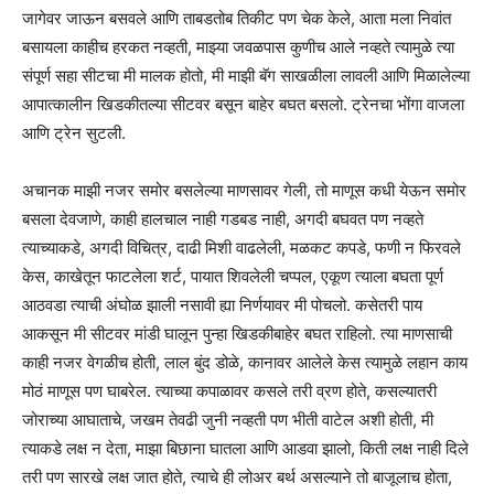
जागेवर जाऊन बसवले आणि ताबडतोब तिकीट पण चेक केले, आता मला निवांत
बसायला काहीच हरकत नव्हती, माझ्या जवळपास कुणीच आले नव्हते त्यामुळे त्या
संपूर्ण सहा सीटचा मी मालक होतो, मी माझी बॅग साखळीला लावली आणि मिळालेल्या
आपात्कालीन खिडकीतल्या सीटवर बसून बाहेर बघत बसलो. ट्रेनचा भोंगा वाजला
आणि ट्रेन सुटली.
अचानक माझी नजर समोर बसलेल्या माणसावर गेली, तो माणूस कधी येऊन समोर
बसला देवजाणे, काही हालचाल नाही गडबड नाही, अगदी बघवत पण नव्हते
त्याच्याकडे, अगदी विचित्र, दाढी मिशी वाढलेली, मळकट कपडे, फणी न फिरवले
केस, काखेतून फाटलेला शर्ट, पायात शिवलेली चप्पल, एकूण त्याला बघता पूर्ण
आठवडा त्याची अंघोळ झाली नसावी ह्या निर्णयावर मी पोचलो. कसेतरी पाय
आकसून मी सीटवर मांडी घालून पुन्हा खिडकीबाहेर बघत राहिलो. त्या माणसाची
काही नजर वेगळीच होती, लाल बुंद डोळे, कानावर आलेले केस त्यामुळे लहान काय
मोठं माणूस पण घाबरेल. त्याच्या कपाळावर कसले तरी व्रण होते, कसल्यातरी
जोराच्या आघाताचे, जखम तेवढी जुनी नव्हती पण भीती वाटेल अशी होती, मी
त्याकडे लक्ष न देता, माझा बिछाना घातला आणि आडवा झालो, किती लक्ष नाही दिले
तरी पण सारखे लक्ष जात होते, त्याचे ही लोअर बर्थ असल्याने तो बाजूलाच होता,