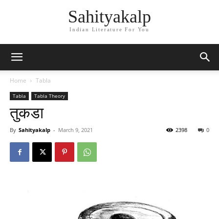
Sahityakalp
Indian Literature For You
Home
Tabla
Tabla
Tabla Theory
तुकडा
By
Sahityakalp
-
March 9, 2021
2398
0