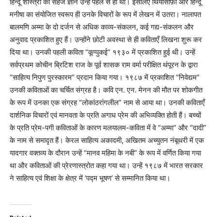
हिन्दू शास्त्रों का सहज ज्ञान उन्हें पहले से ही था। इसलिए थियोसाफ़ी और हिन्दू
मनीषा का संयोजित स्वरूप ही उनके विचारों के रूप में लेखन में उतरा। नालापत
बालमणि अम्मा के दो दर्जन से अधिक काव्य-संकलन, कई गद्य-संकलन और
अनुवाद प्रकाशित हुए हैं। उन्होंने छोटी अवस्था से ही कविताएँ लिखना शुरू कर
दिया था। उनकी पहली कविता “कूप्पुकई” १९३० में प्रकाशित हुई थी। उन्हें
सर्वप्रथम कोचीन ब्रिटिश राज के पूर्व शासक राम वर्मा परीक्षित थंपूरन के द्वारा
“साहित्य निपुण पुरस्कारम” प्रदान किया गया। १९८७ में प्रकाशित “निवेद्यम”
उनकी कविताओं का चर्चित संग्रह है। कवि एन. एन. मेनन की मौत पर शोकगीत
के रूप में उनका एक संग्रह “लोकांठरांगलील” नाम से आया था। उनकी कविताएँ
दार्शनिक विचारों एवं मानवता के प्रति अगाध प्रेम की अभिव्यक्ति होती हैं। बच्चों
के प्रति प्रेम-पगी कविताओं के कारण मलयालम-कविता में वे “अम्मा” और “दादी”
के नाम से समादृत हैं। केरल साहित्य अकादमी, अखितम अच्युतन नंबूथरी में एक
यादगार वक्तव्य के दौरान उन्हें “मानव महिमा के नबी” के रूप में वर्णित किया गया
था और कविताओं की प्रेरणास्त्रोत कहा गया था। उन्हें १९८७ में भारत सरकार
ने साहित्य एवं शिक्षा के क्षेत्र में ‘पद्म भूषण’ से सम्मानित किया था।