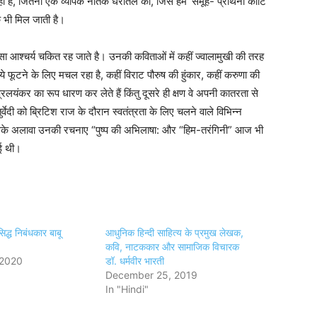
ीं है, जितना एक व्यापक नैतिक धरातल का, जिसे हम ‘समूह- प्रार्थना कोटि’
क भी मिल जाती है।
हसा आश्चर्य चकित रह जाते है। उनकी कविताओं में कहीं ज्वालामुखी की तरह
े फूटने के लिए मचल रहा है, कहीं विराट पौरुष की हुंकार, कहीं करुणा की
प्रलयंकर का रूप धारण कर लेते हैं किंतु दूसरे ही क्षण वे अपनी कातरता से
ेदी को ब्रिटिश राज के दौरान स्वतंत्रता के लिए चलने वाले विभिन्न
 इसके अलावा उनकी रचनाए “पुष्प की अभिलाषा: और “हिम-तरंगिनी” आज भी
ुई थी।
सिद्ध निबंधकार बाबू
आधुनिक हिन्दी साहित्य के प्रमुख लेखक,
कवि, नाटककार और सामाजिक विचारक
 2020
डॉ. धर्मवीर भारती
December 25, 2019
In "Hindi"