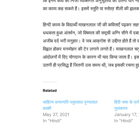
कि इनमें कवि की निजी व्यक्तिगत अनुभूतियों का उतना योग नह
का काव्य कह सकते हैं। इसमें स्तुति या स्तोत्र शैली की झल
हिन्दी काव्य के विद्यार्थी माखनलाल जी की कविताएँ पढ़कर स
धधकता हुआ अंतर्मन, जो विषमता की समूची अग्नि सीने में दबाय
अजीब दर्द भरी मनुहार। वे जब आक्रोश से उद्दीप्त होते हैं तो 
विह्वल होकर मनमोहन की टेर लगाने लगते हैं। माखनलाल चतुर्व
आंदोलनों में दिए योगदान के कारण भी याद किया जाता हैं।
उतनी ही प्रसिद्ध हैं जितनी उस समय थी, जब इसकी रचना ह
Related
साहित्य वाचस्पति पदुमलाल पुन्नालाल
हिंदी भाषा के प्र
बख्शी
गुलाबराय
May 27, 2021
January 17,
In "Hindi"
In "Hindi"