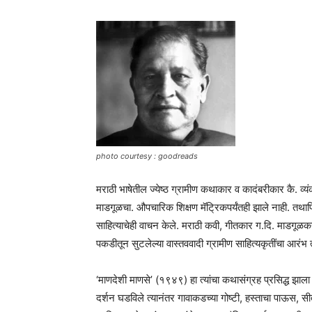
photo courtesy : goodreads
मराठी भाषेतील ज्येष्ठ ग्रामीण कथाकार व कादंबरीकार कै. व्
माडगूळचा. औपचारिक शिक्षण मॅट्रिकपर्यंतही झाले नाही. तथापि त
साहित्याचेही वाचन केले. मराठी कवी, गीतकार ग.दि. माडगूळकर यांच
पकडीतून सुटलेल्या वास्तववादी ग्रामीण साहित्यकृतींचा आरंभ त्
‘माणदेशी माणसे’ (१९४९) हा त्यांचा कथासंग्रह प्रसिद्ध झाला 
दर्शन घडविले त्यानंतर गावाकडच्या गोष्टी, हस्ताचा पाऊस, स