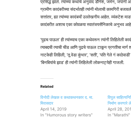
प्रसिद्ध झाले. त्यांच्या कथांचे अनुवाद डॅनिश, जर्मन, जपा
ग्रामीण कादंबरीच्या संदर्भातही त्यांनी मोलाची कामगिरी ब
सत्तांतर, ह्या त्यांच्या कादंबर्यां उल्लेखनीय आहेत. व्यंकटेश 
कादंबरीत अशाच एका कोवळया स्वातंत्र्यसैनिकाचे अनुभव आह
‘पुढच पाऊल’ ही त्यांच्याच एका कथेवरून त्यांनी लिहिलेली का
त्याबद्दची त्याची चीड आणि पुढचे पाऊल टाकून प्रगतीचा मार
नाटकेही लिहिली, ‘तू वेडा कुंभार’, ‘सती’, ‘पति गेले गं काठेवा
‘बिनबियांचे झाड’ ही त्यांनी लिहिलेली लोकनाट्येही गाजली.
Related
विनोदी लेखक व कथाकथनकार द. मा.
विपुल साहित्यनिर्
मिरासदार
निर्माण करणारे 
April 14, 2019
April 28, 20
In "Humorous story writers"
In "Marathi"