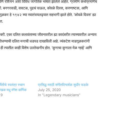
नी आणि रशियन अशा विविध जागतिक भाषांत झालेले आहेत. ग्रामीण कथेप्रमाणेच
जावली. बनगरवाडी, वावटळ, पुढचं पाऊल, कोवळे दिवस, करुणाष्टक, आणि
माडगूळकर हे १९४२ च्या स्वातंत्र्यलढ्यात सहभागी झाले होते. ‘कोवळे दिवस’ ह्या
ेत.
दंबरी. एका दलित कलावंताच्या जीवनावरील ह्या कादंबरीत त्याच्यावरील अन्याय
्ग शोधण्याची दलित मनाची धडपड दाखाविली आहे. व्यंकटेश माडगूळकरांनी
डी’ ही त्यातील काही विशेष उल्लेखनीय होत. ‘कुनाचा कुनाला मेळ न्हाई’ आणि
मितीचे स्वतंत्र स्थान
प्रसिद्ध मराठी संगीतदिग्दर्शक सुधीर फडके
लेखक मधु मंगेश कर्णिक
July 25, 2020
19
In "Legendary musicians"