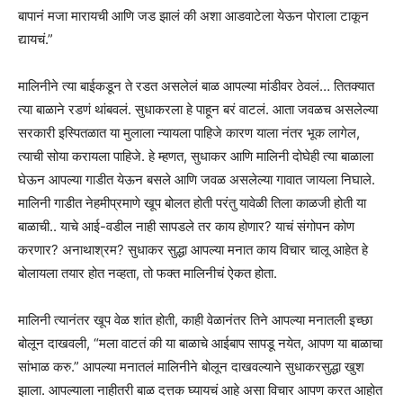
बापानं मजा मारायची आणि जड झालं की अशा आडवाटेला येऊन पोराला टाकून
द्यायचं.”
मालिनीने त्या बाईकडून ते रडत असलेलं बाळ आपल्या मांडीवर ठेवलं… तितक्यात
त्या बाळाने रडणं थांबवलं. सुधाकरला हे पाहून बरं वाटलं. आता जवळच असलेल्या
सरकारी इस्पितळात या मुलाला न्यायला पाहिजे कारण याला नंतर भूक लागेल,
त्याची सोया करायला पाहिजे. हे म्हणत, सुधाकर आणि मालिनी दोघेही त्या बाळाला
घेऊन आपल्या गाडीत येऊन बसले आणि जवळ असलेल्या गावात जायला निघाले.
मालिनी गाडीत नेहमीप्रमाणे खूप बोलत होती परंतु यावेळी तिला काळजी होती या
बाळाची.. याचे आई-वडील नाही सापडले तर काय होणार? याचं संगोपन कोण
करणार? अनाथाश्रम? सुधाकर सुद्धा आपल्या मनात काय विचार चालू आहेत हे
बोलायला तयार होत नव्हता, तो फक्त मालिनीचं ऐकत होता.
मालिनी त्यानंतर खूप वेळ शांत होती, काही वेळानंतर तिने आपल्या मनातली इच्छा
बोलून दाखवली, “मला वाटतं की या बाळाचे आईबाप सापडू नयेत, आपण या बाळाचा
सांभाळ करु.” आपल्या मनातलं मालिनीने बोलून दाखवल्याने सुधाकरसुद्धा खुश
झाला. आपल्याला नाहीतरी बाळ दत्तक घ्यायचं आहे असा विचार आपण करत आहोत