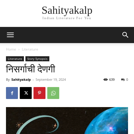
Sahityakalp
Indian Literature For You
Home
Literature
Literature
Story Synopsis
निसर्गाची देणगी
By
Sahityakalp
-
September 19, 2024
639
0