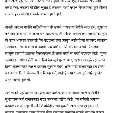
होती आणि सुधारला त्या गोष्टीची सवय होती. तो फक्त ऐकून घ्यायचं सोपं काम
करत होता. कुठल्या गोष्टीला नुसतं हं करायचं, कधी प्रश्न विचारायचा, कुठे होकार
द्यायचा हे त्याला आता पक्कं ठाऊक झालं होतं.
दोघेही आपल्या गाडीने मालिनीच्या गावी म्हणजे कराडच्या दिशेने जात होते. सुधाकर
पहिल्यांदाच या भागात आला होता कारण मराठी भाषिक असला तरी लहानपणापासून
तो उत्तर भारतात वाराणसी येथे वाढलेला होता त्यामुळे मालिनीच्या गावाकडे जाणाऱ्या
रस्त्याबद्दल त्याला कल्पना नव्हती. ३० वर्षांनी मालिनी आपल्या गावी येत होती
त्यामुळे रस्त्यांचे झालेला विकासाबद्दल ती सतत काही ना काही बडबडत होती. जुन्या
रस्त्यांबद्दल सांगत होती. आता हिचं हेच जुनं पुराण चालू राहणार त्यामुळे सुधाकरने
तिच्या बोलण्याकडे लक्ष न द्यायला सुरुवात केली आणि गाडी चालवण्यात दंग झाला.
इतक्यात मालिनी किंचाळली आणि म्हणाली, अहो हे काय? लक्ष कुठे आहे तुमचं?
आपण रास्ता चुकलो.
खरं म्हणजे सुधाकरला या रस्त्याबद्दल काहीच कल्पना नव्हती आणि मालिनीने
सुधाकरला मार्ग दाखवण्यात मदत करायला पाहिजे होती, पण मालिनी आपल्या
बडबडण्यात डांग झाली आणि ते दोघेही रास्ता चुकले. आता परत एवढ्या मागे
जाऊन, पुलावरून वळसा घेऊन योग्य रस्त्याला लागायचं म्हणजे खूप वेळ जाणार