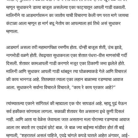
म्हणून सुधाकरने डाव्या बाजूस असलेल्या एका फाट्यातून आपली गाडी वळवली.
मालिनीने या आडमार्गावरून का जातोय याची विचारणा केली पण परत मागे जायचा
कंटाळा आला म्हणून हा मार्ग बघू नेतोय का आपल्याला हवं तिथे असं सुधाकर
म्हणाला.
आडमार्ग असला तरी महामार्गापेक्षा रमणीय होता. दोन्ही बाजूस शेती, उंच झाडे,
नागमोडी वळणे होती. तेवढ्यात सुधाकरला एका शेतात पंधरा-वीस माणसांची गर्दी
दिसली. शेतावर कामआपली गाडी करणारे मजूर एका ठिकाणी जमा झलेले होते.
मालिनी आणि सुधाकर आपली गाडी थांबवून त्या घोळक्याकडे गेले आणि विचारलं
की काय भानगड आहे. तितक्यात त्याला एका लहान बाळाच्या रडण्याचा आवाज
आला. सुधाकरने सर्वाना विचारले विचारले, “काय रे काय प्रकार आहे?”
त्यांच्यातल्या एकाने सांगितलं की म्हाद्याला एक पोर सापडलं आहे. म्हादू पुढं येऊन
सर्व हकीकत सांगायला लागला. सकाळी शेतावर येत असताना इथे कुणी दिसलं
नाही. आणि आता या वेळेस जेवायला जात असताना मला पोराच्या रडण्याचा आवाज
आला तर बघतो तर एवढंसं छोटं बाळ. जे बाळ ज्या बाईच्या मांडीवर होतं ती बाई
म्हणाली, “शहरातलं असलं पाहिजे, एवढे चांगले कपडे घातले आहेत अंगावर, आई-