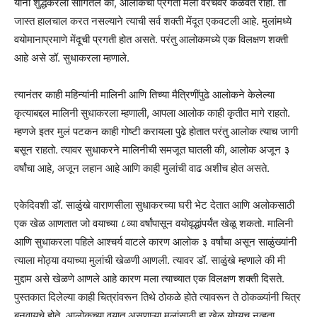
यांनी शुद्धकरला सांगितले की, आलोकची प्रगती मला वरचेवर कळवत राहा. तो
जास्त हालचाल करत नसल्याने त्याची सर्व शक्ती मेंदूत एकवटली आहे. मुलांमध्ये
वयोमानाप्रमाणे मेंदूची प्रगती होत असते. परंतु आलोकमध्ये एक विलक्षण शक्ती
आहे असे डॉ. सुधाकरला म्हणाले.
त्यानंतर काही महिन्यांनी मालिनी आणि तिच्या मैत्रिणींपुढे आलोकने केलेल्या
कृत्याबद्दल मालिनी सुधाकरला म्हणाली, आपला आलोक काही कृतीत मागे राहतो.
म्हणजे इतर मुलं पटकन काही गोष्टी करायला पुढे होतात परंतु आलोक त्याच जागी
बसून राहतो. त्यावर सुधाकरने मालिनीची समजूत घातली की, आलोक अजून ३
वर्षांचा आहे, अजून लहान आहे आणि काही मुलांची वाढ अशीच होत असते.
एकेदिवशी डॉ. साळुंखे वाराणसीला सुधाकरच्या घरी भेट देतात आणि अलोकसाठी
एक खेळ आणतात जो वयाच्या ८व्या वर्षांपासून वयोवृद्धांपर्यंत खेळू शकतो. मालिनी
आणि सुधाकरला पहिले आश्चर्य वाटले कारण आलोक ३ वर्षांचा असून साळुंख्यांनी
त्याला मोठ्या वयाच्या मुलांची खेळणी आणली. त्यावर डॉ. साळुंखे म्हणाले की मी
मुद्दाम असे खेळणे आणले आहे कारण मला त्याच्यात एक विलक्षण शक्ती दिसते.
पुस्तकात दिलेल्या काही चित्रांवरून तिथे ठोकळे होते त्यावरून ते ठोकळ्यांनी चित्र
बनवायचे होते. आलोकच्या वयात असणाऱ्या मुलांसाठी हा खेळ योग्यच नव्हता