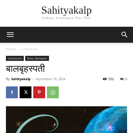
Sahityakalp
Indian Literature For You
Home
Literature
Literature
Story Synopsis
बालबृहस्पती
By
Sahityakalp
-
September 19, 2024
552
0