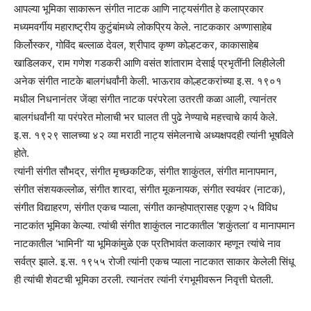
आपल्या भूमिका साकारून संगीत नाटक आणि नाट्यसंगीत हे कलाप्रकार
मध्यमवर्गीय महाराष्ट्रीय कुटुंबांमध्ये लोकप्रिय केले. नाटककार अण्णासाहेब
किर्लोस्कर, गोविंद बल्लाळ देवल, श्रीपाद कृष्ण कोल्हटकर, काकासाहेब
खाडिलकर, राम गणेश गडकरी आणि वसंत शांताराम देसाई प्रभृतींनी लिहीलेली
अनेक संगीत नाटके बालगंधर्वांनी केली. भाऊराव कोल्हटकरांच्या इ.स. १९०१
मधील निधनानंतर जेंव्हा संगीत नाटक परंपरेला उतरती कळा आली, त्यानंतर
बालगंधर्वांनी या परंपरेत मोलाची भर घालत ती पुढे नेण्याचे महत्त्वाचे कार्य केले.
इ.स. १९२९ सालच्या ४२ व्या मराठी नाट्य संमेलनाचे अध्यक्षपदही त्यांनी भूषविले
होते.
त्यांनी संगीत सौभद्र, संगीत मृच्छकटिक, संगीत शाकुंतल, संगीत मानापमान,
संगीत संशयकल्लोळ, संगीत शारदा, संगीत मूकनायक, संगीत स्वयंवर (नाटक),
संगीत विद्याहरण, संगीत एकच प्याला, संगीत कान्होपात्रासह एकूण २५ विविध
नाटकांत भूमिका केल्या. त्यांची संगीत शाकुंतल नाटकातील ‘शकुंतला’ व मानापमान
नाटकातील ‘भामिनी’ या भूमिकांमुळे एक प्रतिभावंत कलाकार म्हणून त्यांचे नाव
सर्वत्र झाले. इ.स. १९५५ रोजी त्यांनी एकच प्याला नाटकात साकार केलेली सिंधू
ही त्यांची शेवटची भूमिका ठरली. त्यानंतर त्यांनी रंगभूमीवरून निवृत्ती घेतली.