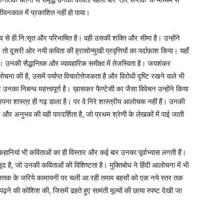
ीवनकाल में प्रकाशित नहीं हो पाया।
व से ही नि:सृत और परिभाषित है। वही उसकी शक्ति और सीमा है। उन्होंने
ूसरी ओर नयी कविता की ह्रासोन्मुखी प्रवृत्तियों का पर्दाफ़ाश किया। यहाँ
नकी सैद्धान्तिक और व्यावहारिक समीक्षा में तेजस्विता है। जयशंकर
ना की है, उसमें पर्याप्त विचारोत्तेजकता है और विरोधी दृष्टि रखने वाले भी
का निबन्ध महत्त्वपूर्ण है। ख़ासकर फैण्टेसी का जैसा विवेचन उन्होंने किया
अपना शास्त्र ही गढ़ डाला है। पर वे निरे शास्त्रीय आलोचक नहीं हैं। उनकी
र अनुभव की वही पारदर्शिता है, जो प्रथम श्रेणी के लेखकों में पाई जाती
ानियां भी कविताओं का ही विस्‍तार और कई बार उनका पूर्वाभ्‍यास लगती हैं।
ौजूद है, जो उनकी कविताओं की विशिष्‍टता है। मुक्तिबोध ने हिंदी आलोचना में भी
र’ पुस्‍तक के जरिये कामायनी पर चली आ रही तमाम बहसों को एक नये स्‍तर तक
ढ़ने की कोशिश की, जिसमें ढहते हुए सामंती मूल्‍यों की छाया स्‍पष्‍ट देखी जा