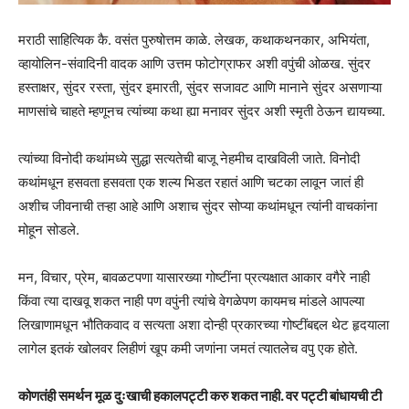
मराठी साहित्यिक कै. वसंत पुरुषोत्तम काळे. लेखक, कथाकथनकार, अभियंता,
व्हायोलिन-संवादिनी वादक आणि उत्तम फोटोग्राफर अशी वपुंची ओळख. सुंदर
हस्ताक्षर, सुंदर रस्ता, सुंदर इमारती, सुंदर सजावट आणि मानाने सुंदर असणाऱ्या
माणसांचे चाहते म्हणूनच त्यांच्या कथा ह्या मनावर सुंदर अशी स्मृती ठेऊन द्यायच्या.
त्यांच्या विनोदी कथांमध्ये सुद्धा सत्यतेची बाजू नेहमीच दाखविली जाते. विनोदी
कथांमधून हसवता हसवता एक शल्य भिडत रहातं आणि चटका लावून जातं ही
अशीच जीवनाची तऱ्हा आहे आणि अशाच सुंदर सोप्या कथांमधून त्यांनी वाचकांना
मोहून सोडले.
मन, विचार, प्रेम, बावळटपणा यासारख्या गोष्टींना प्रत्यक्षात आकार वगैरे नाही
किंवा त्या दाखवू शकत नाही पण वपुंनी त्यांचे वेगळेपण कायमच मांडले आपल्या
लिखाणामधून भौतिकवाद व सत्यता अशा दोन्ही प्रकारच्या गोष्टींबद्दल थेट हृदयाला
लागेल इतकं खोलवर लिहीणं खूप कमी जणांना जमतं त्यातलेच वपु एक होते.
कोणतंही समर्थन मूळ दुःखाची हकालपट्टी करु शकत नाही. वर पट्टी बांधायची टी