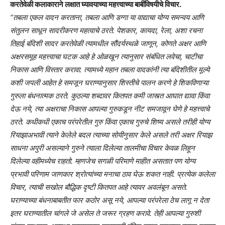
करतेवेळी कलाकाराने लक्षात घ्यावयाच्या महत्त्वाच्या बाबींविषयीचे विचार.
“तबला एकल वादन करताना, तबला आणि डग्गा या वाद्याचा योग्य समन्वय आणि
संतुलन साधून सादरीकरण महत्वाचे ठरते. पेशकार, कायदा, रेला, अशा रचना
तिहाई बंदिशी सादर करतेवेळी त्यामधील सौंदर्यस्थळे जाणून, कोणते अक्षर आणि
अक्षरसमूह महत्त्वाचा घटक आहे हे ओळखून त्यानुसार संबंधित लवेचा, चाटीचा
निकास आणि विस्तार करावा. त्यामध्ये महान तबला वादकांनी त्या बंदिशीतील मूल्ये
कशी जपली आहेत हे समजून घराण्यानुसार शिस्तीचे पालन करणे हे शिकविणाऱ्या
गुरुला बंधनात्मक ठरते. कुठल्या शब्दावर कितपत कमी जास्त्त आघात द्यावा किंवा
देऊ नये, त्या अक्षराचा निकास आपल्या गुरुकडून नीट समजावून घेणे हे महत्त्वाचे
ठरते. कधीकधी एकाच परंपरेतील गुरु किंवा एकाच गुरुचे शिष्य असले तरीही योग्य
रियाझाअभावी त्याने केलेले बदल त्याच्या सोयीनुसार केले असले तरी अक्षर रियाझ
साधना अपुरी असल्याने गुरुने त्याला दिलेल्या तालमीचा विचार केवळ लिहून
दिलेल्या वहीमध्येच राहतो. म्हणजेच सगळी परिमाणे माहीत असतात पण योग्य
प्रभावी परिणाम जाणकार श्रोत्यांच्या मनाचा ठाव घेऊ शकत नाही. प्रत्येक कलेला
विचार, त्याची सखोल बौद्धिक दृष्टी कितपत आहे त्यावर अवलंबून असते.
घराण्याच्या बंधनाबाबतीत फार कठोर असू नये, आपल्या परंपरेला ठेच लागू न देता
इतर घराण्यातील चांगले जे असेल ते जरूर ग्रहण करावे. तेही आपल्या गुरुशी