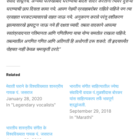
संवाद साधूनच. अन्यथा फारुखाबाद घराण्याची बंदिश सादर करताना त्यावर दुसऱ्या
घराण्याची छाप दिसता कामा नये. आपण नेहमी प्रवाहाबरोबर राहिले पाहिजे पण त्या
प्रवाहात भरकटल्यासारखे वाहत जाऊ नये. अनुकरण करावे परंतु वशीकरण
झाल्यासारखे झपाटून जाऊ नये ही दक्षता घ्यावी. तबला वादकाने आपल्या
स्वतंत्रवादनात गतिमानता आणि गणितीपणा याचा योग्य समतोल राखला पाहिजे.
तबल्यातील अगणित गणित आणि अतिगती हि अधोगती ठरू शकते. ती हृदयापर्यंत
पोहचत नाही केवळ चमत्कृती ठरते.”
Related
मेवाती घराने के विश्वविख्यात शास्त्रीय
भारतीय संगीत साहित्यातील ज्येष्ठ
गायक पं. जसराज
संवादिनी वादक पं.तुळशीदास बोरकर
January 28, 2020
यांस साहित्यकल्प तर्फे भावपूर्ण
In "Legendary vocalists"
श्रद्धांजली.
September 29, 2018
In "Marathi"
भारतीय शास्त्रीय संगीत के
विश्वविख्यात गायक पं. जसराज