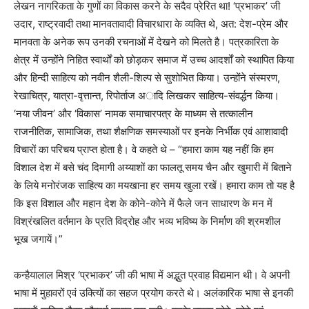
लेखन नागरिकता के गुणों का विकास करने के सदैव प्रेरित था! ‘प्रभाकर’ जी
उदार, राष्‍ट्रवादी तथा मानवतावादी विचारधारा के व्‍यक्ति थे, अत: देश-प्रेम और
मानवता के अनेक रूप उनकी रचनाओं में देखने को मिलते है। पत्रकारिता के
क्षेत्र में उन्‍होंने निहित स्‍वार्थों को छोड़कर समाज में उच्‍च आदर्शों को स्‍थापित किया
और हिन्‍दी साहित्य को नवीन शैली-शिल्‍प से सुशोभित किया। उन्‍होंने संस्‍मरण,
रेखाचित्र, यात्रा-वृत्तान्‍त, रिपोर्ताज अादि लिखकर साहित्‍य-संवर्द्धन किया।
‘नया जीवन’ और ‘विकास’ नामक समाचारपत्र के माध्‍यम से तत्‍कालीन
राजनीतिक, सामाजिक, तथा शैक्षणिक समस्‍याओं पर इनके निर्भीक एवं आशावादी
विचारों का परिचय प्राप्‍त होता है। वे कहते थे – “हमारा काम यह नहीं कि हम
विशाल देश में बसे चंद दिमागी अय्याशों का फालतू समय चैन और खुमारी में बिताने
के लिये मनोरंजक साहित्य का मयखाना हर समय खुला रखें। हमारा काम तो यह है
कि इस विशाल और महान देश के कोने-कोने में फैले जन साधारण के मन में
विश्रंखलित वर्तमान के प्रति विद्रोह और भव्य भविष्य के निर्माण की श्रमशील
भूख जगायें।”
कन्‍हैयालाल मिश्र ‘प्रभाकर’ जी की भाषा में अद्भुत प्रवाह विद्यमान थी। वे अपनी
भाषा में मुहावरों एवं उक्त्यिों का सहज प्रयोग करते थे। अलंकारिक भाषा से इनकी