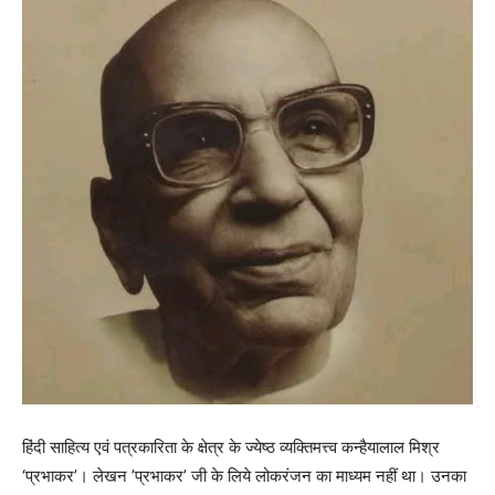
हिंदी साहित्य एवं पत्रकारिता के क्षेत्र के ज्येष्ठ व्यक्तिमत्त्व कन्हैयालाल मिश्र
‘प्रभाकर’। लेखन ’प्रभाकर’ जी के लिये लोकरंजन का माध्यम नहीं था। उनका