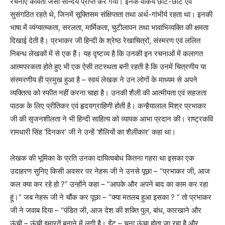
रचनाऍं कविता जैसा सौन्‍दर्य प्राप्‍त कर गयी। इनके वाकय छोटे-छोटे एवं
सुसंगठित रहते थे, जिनमें सूक्तिसम संक्षिप्‍तता तथा अर्थ-गांभीर्य रहता था। इनकी
भाषा में व्‍यंग्‍यात्‍म्‍कता, सरलता, मार्मिकता, चुटीलापन तथा भावाभिव्‍यक्ति की क्षमता
दिखाई देती है। प्रभाकर जी हिन्दी के श्रेष्ठ रेखाचित्रों, संस्मरण एवं ललित
निबन्ध लेखकों में से एक हैं। यह दृष्टव्य है कि उनकी इन रचनाओं में कलागत
आत्मपरकता होते हुए भी एक ऐसी तटस्थता बनी रहती है कि उनमें चित्रणीय या
संस्मरणीय ही प्रमुख हुआ है – स्वयं लेखक ने उन लोगों के माध्यम से अपने
व्यक्तित्व को स्फीत नहीं करना चाहा है। उनकी शैली की आत्मीयता एवं सहजता
पाठक के लिए प्रीतिकर एवं हृदयग्राहिणी होती है। कन्हैयालाल मिश्र प्रभाकर
जी की सृजनशीलता ने भी हिन्दी साहित्य को व्यापक आभा प्रदान की। राष्ट्रकवि
रामधारी सिंह ‘दिनकर’ जी ने उन्हें ‘शैलियों का शैलीकार’ कहा था।
लेखक की भूमिका के प्रति उनका दायित्वबोध कितना गहरा था इसका एक
उदाहरण सुनिए किसी अवसर पर नेहरू जी ने उनसे पूछा – “प्रभाकर जी, आज
कल क्या कर रहे हो ?” उन्होंने कहा – “आपके और अपने बाद का काम कर रहा
हूं।” जब नेहरू जी ने चौंक कर पूछा – “क्या मतलब हुआ इसका ? ” तो प्रभाकर
जी ने जवाब दिया – “पंडित जी, आज देश की शक्ति पुल, बांध, कारखाने और
ऊंची – ऊंची इमारतें बनाने में लगी है। ईंट – चूना ऊंचा होता जा रहा है और