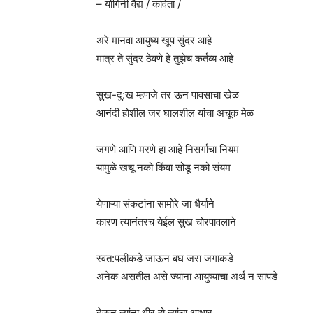
– योगिनी वैद्य / कविता /
अरे मानवा आयुष्य खूप सुंदर आहे
मात्र ते सुंदर ठेवणे हे तुझेच कर्तव्य आहे
सुख-दु:ख म्हणजे तर ऊन पावसाचा खेळ
आनंदी होशील जर घालशील यांचा अचूक मेळ
जगणे आणि मरणे हा आहे निसर्गाचा नियम
यामुळे खचू नको किंवा सोडू नको संयम
येणाऱ्या संकटांना सामोरे जा धैर्याने
कारण त्यानंतरच येईल सुख चोरपावलाने
स्वत:पलीकडे जाऊन बघ जरा जगाकडे
अनेक असतील असे ज्यांना आयुष्याचा अर्थ न सापडे
देऊन त्यांना धीर हो त्यांचा आधार