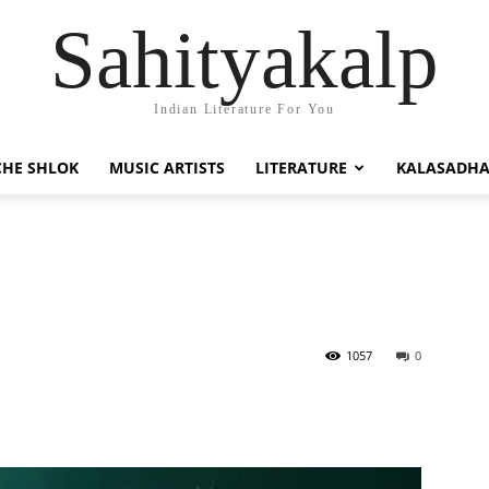
Sahityakalp
Indian Literature For You
HE SHLOK
MUSIC ARTISTS
LITERATURE
KALASADH
1057
0