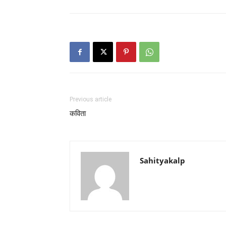
Previous article
कविता
Sahityakalp