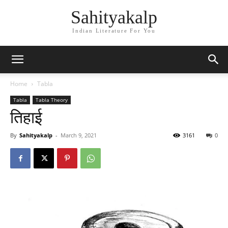
Sahityakalp
Indian Literature For You
Home
Tabla
Tabla
Tabla Theory
तिहाई
By
Sahityakalp
-
March 9, 2021
3161
0