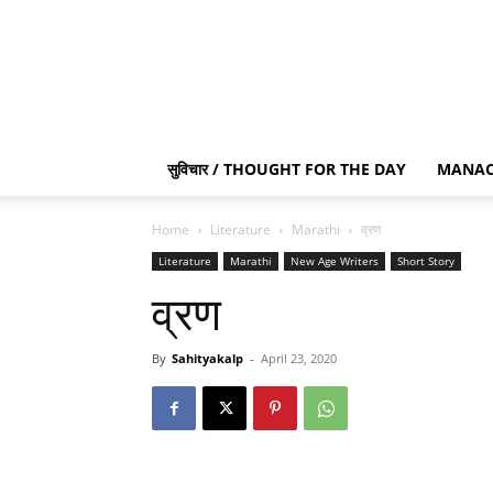
सुविचार / THOUGHT FOR THE DAY
MANAC
Home
Literature
Marathi
व्रण
Literature
Marathi
New Age Writers
Short Story
व्रण
By
Sahityakalp
-
April 23, 2020