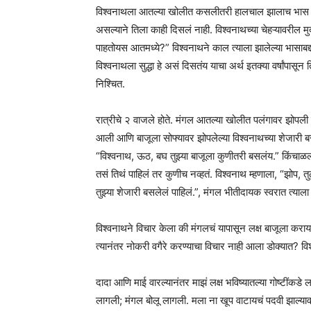
विश्वनाथला आतल्या खोलीत कसलीतरी हालचाल झालाच भास झाला
असल्याने तिला काही दिसलं नाही. विश्वनाथच्या चेहऱ्यावरील म
पाहतोयस आतमध्ये?” विश्वनाथने काल त्याला झालेल्या भासाबद्दल
विश्वनाथला सुद्धा हे असं दिसतंय याचा अर्थ इतक्या वर्षांपासू
निश्चित.
रात्रीचे २ वाजले होते. मंगल आतल्या खोलीत पलंगावर झोपली 
आली आणि बाजूला सोफ्यावर झोपलेल्या विश्वनाथच्या शेजारी ब
“विश्वनाथ, ऊठ, बघ तुझ्या बाजूला कुणीतरी बसलंय.” किंचा
तसं तिथं पाहिलं तर कुणीच नव्हतं. विश्वनाथ म्हणाला, “झोप, त
तुझ्या शेजारी बसलेलं पाहिलं.”, मंगल भीतीदायक स्वरात त्याला 
विश्वनाथने विचार केला की मंगलचं यापासून लक्ष बाजूला कराय
त्यानंतर नोकरी वगैरे करण्याचा विचार नाही आला डोक्यात? विश
दादा आणि माई वारल्यानंतर माझं लक्ष भविष्यातल्या गोष्टींकडे
लागली; मंगल बोलू लागली. मला ना खूप वाटायचं पदवी झाल्यावर 