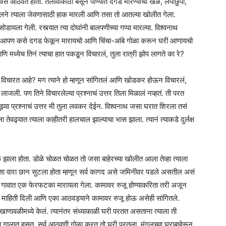
वस आठवत होता. तलावाकाठी बसून पाण्यात दगड मारण्याचा खेळ, लपाछुपी,
मंगलने त्याला जेवणासाठी हाक मारली आणि तसा तो आतल्या खोलीत गेला.
ोडायला गेली. रस्त्यात त्या दोघांनी बालपणीच्या गप्पा मारल्या. विश्वनाथ
झाडांवर आपण कसे दगड फेकून मारायचो आणि चिंचा-आंबे गोळा करून घरी आणायचो
मध्येच तिनं त्याचा हात पकडून विचारलं, तुला रात्री झोप लागते का रे?
न विचारत आहे? मग त्याने हो म्हणून सांगितलं आणि खोडकर होऊन विचारलं,
ली. पण तिने विचारलेल्या प्रश्नाचं उत्तर तिला मिळालं नव्हतं. ती परत
तुझ्या प्रश्नाचं उत्तर मी तुला लवकर देईन. विश्वनाथ जसा घरात शिरला तसं
 तेवढ्यात त्याला काहीतरी हालचाल झाल्याचा भास झाला. त्यानं त्याकडे दुर्लक्ष
वेळ झाला होता. डोळे चोळत चोळत तो जसा बाहेरच्या खोलीत आला तेव्हा त्याला
 तसा वारा छान सुटला होता म्हणून सर्व कागद असे जमिनीवर पडले असतील असं
तो गावात एक फेरफटका मारायला गेला. कामावर रुजू होण्याकरिता तरी अजून
ाहिती दिली आणि एका आठवड्याने कामावर रुजू होऊ असेही सांगितले.
 खाणावळीमध्ये केलं. त्यानंतर संध्याकाळी घरी परतत असताना त्याला ती
्या गालात हसत, सर्व आठवणी गोळा करत तो घरी परतला. मंगलच्या घराबाहेरून