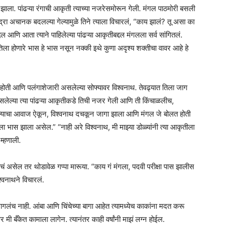
. पांढऱ्या रंगाची आकृती त्याच्या नजरेसमोरून गेली. मंगल पाठमोरी बसली
ुद्रा अचानक बदलल्या गेल्यामुळे तिने त्याला विचारलं, “काय झालं? तू असा का
 आणि आता त्याने पाहिलेल्या पांढऱ्या आकृतीबद्दल मंगलला सर्व सांगितलं.
न तिला होणारे भास हे भास नसून नक्की इथे कुणा अदृश्य शक्तीचा वावर आहे हे
होती आणि पलंगाशेजारी असलेल्या सोफ्यावर विश्वनाथ. तेवढ्यात तिला जाग
सलेल्या त्या पांढऱ्या आकृतीकडे तिची नजर गेली आणि ती किंचाळलीच,
ळल्याचा आवाज ऐकून, विश्वनाथ दचकून जागा झाला आणि मंगल जे बोलत होती
ुला भास झाला असेल.” “नाही अरे विश्वनाथ, मी माझ्या डोळ्यांनी त्या आकृतीला
म्हणाली.
चं असेल तर थोडावेळ गप्पा मारूया. “काय गं मंगला, पदवी परीक्षा पास झालीस
्वनाथने विचारलं.
 लागलंच नाही. आंबा आणि चिंचेच्या बागा आहेत त्यामध्येच काकांना मदत करू
मी बँकेत कामाला लागेन. त्यानंतर काही वर्षांनी माझं लग्न होईल.