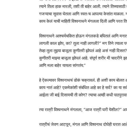
त्याने तिला हाक मारली, तशी ती बाहेर आली. त्याने तिच्यासाठ
गजऱ्याचा सुवास घेतला आणि स्वतःच आपल्या केसांत माळला. न
काय केलं याची माहिती विश्वनाथने मंगलला दिली आणि परत तिन
विश्वनाथने आश्चर्यचकित होऊन मंगलकडे बघितलं आणि मनात म्ह
लागली काल झोप, का? तुला नाही लागली?” मग तिने त्याला पर
तेव्हा तुला तुझ्या बाजूला कुणीतरी झोपलं आहे असं नाही दिस
कुणीतरी माझ्या बाजूला झोपलं आहे. संपूर्ण शरीर मी चादरीने झ
आणि मला बाहेर यायला सांगतंय.”
हे ऐकल्यावर विश्वनाथचं डोकं चक्रावलं. ही अशी काय बोलत आ
काय नातं आहे? एकमेकांशी संबंधित आहे का हे सर्व? का या 
आईला जी बाई दिसायची ती कोण? त्याचा आम्ही कधी पाठपुरावा 
त्या रात्री विश्वनाथने मंगलला, “आज रात्री घरी येशील?” अश
रात्रीचं जेवण आटपून, मंगल आणि विश्वनाथ दोघेही घरात आले. 