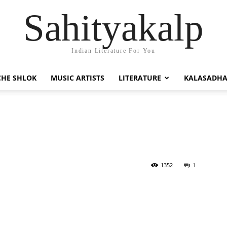
Sahityakalp
Indian Literature For You
HE SHLOK
MUSIC ARTISTS
LITERATURE
KALASADH
1352
1