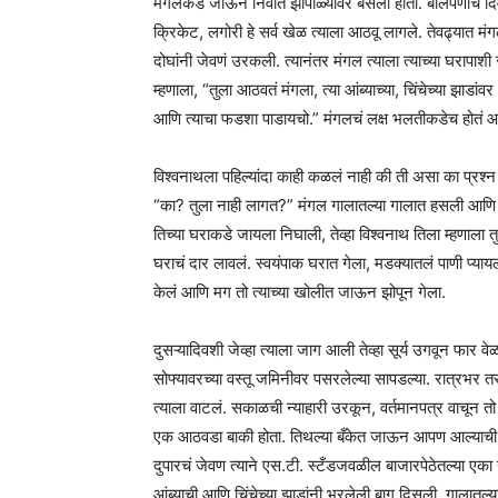
मंगलकडे जाऊन निवांत झोपाळ्यावर बसला होता. बालपणीचे दि
क्रिकेट, लगोरी हे सर्व खेळ त्याला आठवू लागले. तेवढ्यात 
दोघांनी जेवणं उरकली. त्यानंतर मंगल त्याला त्याच्या घरापाशी स
म्हणाला, “तुला आठवतं मंगला, त्या आंब्याच्या, चिंचेच्या 
आणि त्याचा फडशा पाडायचो.” मंगलचं लक्ष भलतीकडेच होतं आणि 
विश्वनाथला पहिल्यांदा काही कळलं नाही की ती असा का प्रश्
“का? तुला नाही लागत?” मंगल गालातल्या गालात हसली आणि लाज
तिच्या घराकडे जायला निघाली, तेव्हा विश्वनाथ तिला म्हणाला 
घराचं दार लावलं. स्वयंपाक घरात गेला, मडक्यातलं पाणी प्यायला
केलं आणि मग तो त्याच्या खोलीत जाऊन झोपून गेला.
दुसऱ्यादिवशी जेव्हा त्याला जाग आली तेव्हा सूर्य उगवून फार 
सोफ्यावरच्या वस्तू जमिनीवर पसरलेल्या सापडल्या. रात्रभर
त्याला वाटलं. सकाळची न्याहारी उरकून, वर्तमानपत्र वाचून 
एक आठवडा बाकी होता. तिथल्या बँकेत जाऊन आपण आल्याची म
दुपारचं जेवण त्याने एस.टी. स्टँडजवळील बाजारपेठेतल्या एका
आंब्याची आणि चिंचेच्या झाडांनी भरलेली बाग दिसली. गालातल