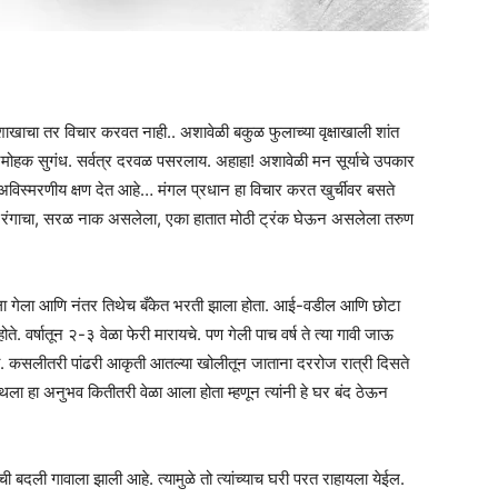
ाखाचा तर विचार करवत नाही.. अशावेळी बकुळ फुलाच्या वृक्षाखाली शांत
 मनमोहक सुगंध. सर्वत्र दरवळ पसरलाय. अहाहा! अशावेळी मन सूर्याचे उपकार
हा अविस्मरणीय क्षण देत आहे… मंगल प्रधान हा विचार करत खुर्चीवर बसते
वर्णी रंगाचा, सरळ नाक असलेला, एका हातात मोठी ट्रंक घेऊन असलेला तरुण
यला गेला आणि नंतर तिथेच बँकेत भरती झाला होता. आई-वडील आणि छोटा
े. वर्षातून २-३ वेळा फेरी मारायचे. पण गेली पाच वर्ष ते त्या गावी जाऊ
यची. कसलीतरी पांढरी आकृती आतल्या खोलीतून जाताना दररोज रात्री दिसते
ाथला हा अनुभव कितीतरी वेळा आला होता म्हणून त्यांनी हे घर बंद ठेऊन
ाची बदली गावाला झाली आहे. त्यामुळे तो त्यांच्याच घरी परत राहायला येईल.