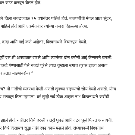
चं घर साफ करवून घेतलं होतं.
त्याने तिला जवळजवळ १५ वर्षानंतर पाहिलं होतं. बालपणीची मंगल आता सुंदर,
 पाहिलं होतं आणि एकमेकांवर त्यांच्या नजरा खिळल्या होत्या.
. दादा आणि माई कसे आहेत?, विश्वनाथने विचारपूस केली.
पूर्वी एस.टी अपघातात वारले आणि त्यानंतर दोन वर्षांनी आई कॅन्सरने वारली.
 येण्यासाठी पैसे नव्हते पुरेसे त्यात तुम्हाला उगाच त्रास झाला असता
राहतात माझ्याबरोबर.”
ं? मी गाडीची व्यवस्था केली असती तुमच्या राहण्याची सोय केली असती. योग्य
रागावून तिला म्हणाला. बरं तुम्ही सर्व ठीक आहात ना? विश्वनाथने सर्वांची
 झालं होतं, नाहीतर तिथे एरव्ही रात्री घुबडं आणि वटवाघुळं फिरत असायची.
िथे दिसायचं सुद्धा नाही एवढं काळं पडलं होतं. संध्याकाळी विश्वनाथ