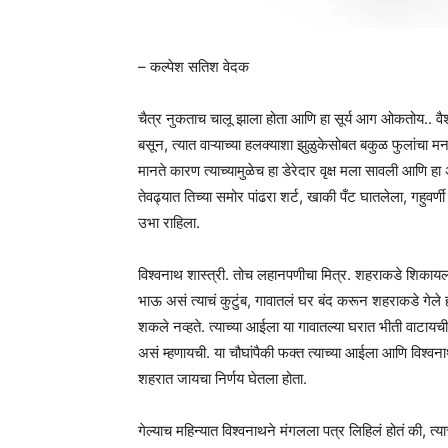
– कल्पेश सतिश वेदक
चैत्र नुकताच चालू झाला होता आणि हा सूर्य आग ओकतोय.. वैश
बसून, त्यात वाऱ्याच्या हलक्याशा झुळुकेसोबत बकुळ फुलांचा
मानते कारण त्याच्यामुळेच हा डेरेदार वृक्ष मला सावली आणि 
तेवढ्यात तिच्या समोर पांढरा शर्ट, खाकी पँट घातलेला, गहु
उभा राहिला.
विश्वनाथ शास्त्री. तोच लहानपणीचा मित्र. शहराकडे शिका
भाऊ असं त्याचं कुटुंब, गावातलं घर बंद करून शहराकडे गेले होत
शकले नव्हते. त्याच्या आईला या गावातल्या घरात भीती वाटा
असं म्हणायची. या चौघांपैकी फक्त त्याच्या आईला आणि विश्वन
शहरात जायचा निर्णय घेतला होता.
गेल्याच महिन्यात विश्वनाथने मंगलला पत्र लिहिलं होतं की, त्य