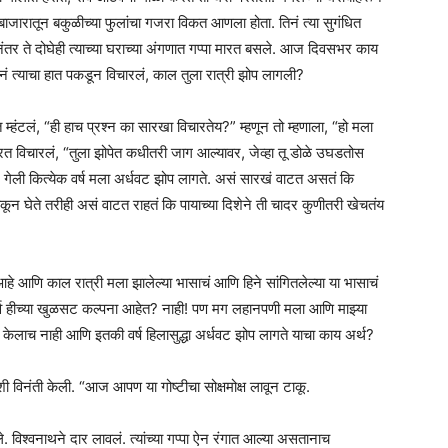
ी बाजारातून बकुळीच्या फुलांचा गजरा विकत आणला होता. तिनं त्या सुगंधित
ंतर ते दोघेही त्याच्या घराच्या अंगणात गप्पा मारत बसले. आज दिवसभर काय
ं त्याचा हात पकडून विचारलं, काल तुला रात्री झोप लागली?
ंटलं, “ही हाच प्रश्न का सारखा विचारतेय?” म्हणून तो म्हणाला, “हो मला
त विचारलं, “तुला झोपेत कधीतरी जाग आल्यावर, जेव्हा तू डोळे उघडतोस
त? गेली कित्येक वर्ष मला अर्धवट झोप लागते. असं सारखं वाटत असतं कि
ाकून घेते तरीही असं वाटत राहतं कि पायाच्या दिशेने ती चादर कुणीतरी खेचतंय
हे आणि काल रात्री मला झालेल्या भासाचं आणि हिने सांगितलेल्या या भासाचं
सर्व हीच्या खुळसट कल्पना आहेत? नाही! पण मग लहानपणी मला आणि माझ्या
केलाच नाही आणि इतकी वर्ष हिलासुद्धा अर्धवट झोप लागते याचा काय अर्थ?
ी विनंती केली. “आज आपण या गोष्टीचा सोक्षमोक्ष लावून टाकू.
विश्वनाथने दार लावलं. त्यांच्या गप्पा ऐन रंगात आल्या असतानाच