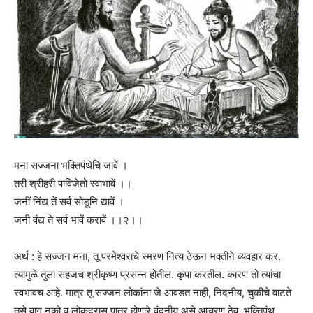
मना सज्जना भक्तिपंथेचि जावें ।
तरी श्रीहरी पाविजेतो स्वाभावें ।।
जनीं निंद्य तें सर्व सोडूनि द्यावें ।
जनी वंद्य ते सर्व भावें करावें ।।२।।
अर्थ : हे सज्जन मना, तू परमेश्वराचे स्मरण नित्य ठेऊन भक्तीने व्यवहार कर.
त्यामुळे तुला सहजच श्रीकृष्ण प्रसन्न होतील. कृपा करतील. कारण तो त्यांचा
स्वभावच आहे. मात्र तू सज्जन लोकांना जे आवडत नाही, निदनीय, चुकीचे वाटते
तसे वागू नको व लोकदरास पात्र होणारे वंदनीय असे आचरण ठेव. भक्तिपंथ