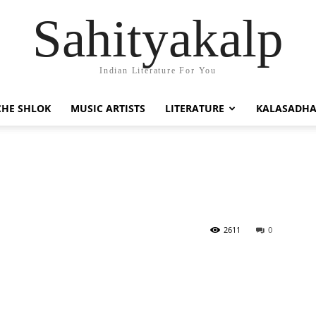
Sahityakalp
Indian Literature For You
HE SHLOK
MUSIC ARTISTS
LITERATURE
KALASADH
2611
0