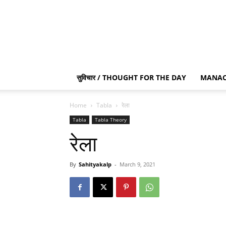
सुविचार / THOUGHT FOR THE DAY
MANAC
Home
Tabla
रेला
Tabla
Tabla Theory
रेला
By
Sahityakalp
-
March 9, 2021