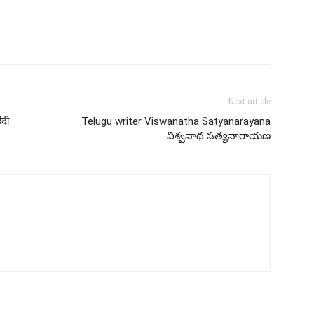
Next article
ंदी
Telugu writer Viswanatha Satyanarayana
విశ్వనాథ సత్యనారాయణ