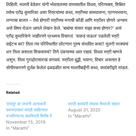
लिहिली. मालती बेडेकर यांनी भोवतालच्या वास्तवातील विधवा, परित्यक्ता, शिक्षित
तसेच प्रौढ कुमारिका अशा स्त्रियांच्या कथा, स्त्रीच्या कामवासना, प्रणयभावना,
लग्नाचा बाजार – तेथे होणारी स्त्रीच्या मनाची कोंडी आणि स्त्रीवर होणारे अन्याय
असे विषय घेऊन आपले लेखन केले. ‘बाबांचा संसार माझा कसा होणार?’ असं
प्रौढ कुमारिकेने जाहीरपणे प्रथमच विचारलं. ‘वाकडं पाऊल’ पडलेली स्त्री
वाईटच का? तिला त्या परिस्थितीत लोटणारा पुरुष संभावित कसा? मुलगी परक्याचं
धन तिला कशाला शिकवायचं? तिने उंबऱ्याच्या आत राहावं. विधवा स्त्री म्हणजे
अशुभ. तिला गुराढोरासारखं वागवावं. स्त्रीला बुद्धी, भावना, विचार असतात हे
सोयीस्करपणे दुर्लक्ष केलेलं ढळढळीत सत्य मालतीबाईंनी कथा, कादंबरीद्वारे मांडलं.
Related
‘हायकू’ हा जपानी अल्पाक्षरी
मराठी कादंबरी लेखक शिवाजी सावंत
काव्यप्रकार मराठी साहित्यात
August 31, 2020
रुजविण्याऱ्या कवयित्री शिरीष पै
In "Marathi"
November 15, 2019
In "Marathi"