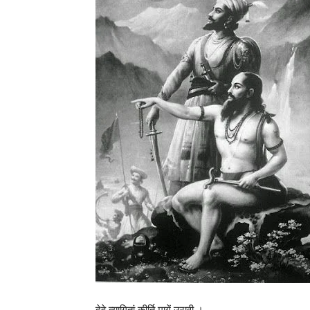
देहे त्यागितां कीर्ति मागें उरावी ।