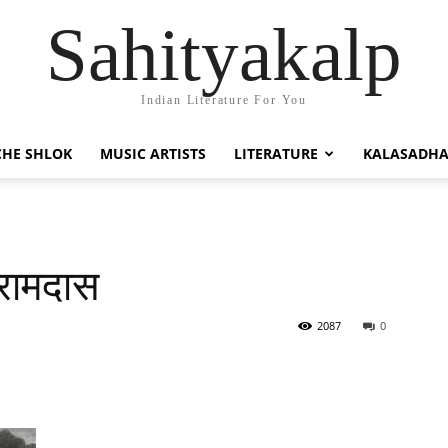
Sahityakalp
Indian Literature For You
HE SHLOK
MUSIC ARTISTS
LITERATURE
KALASADH
 रामदास
2087
0