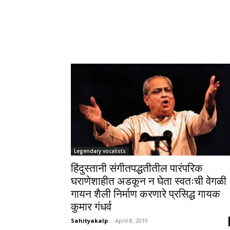
Legendary vocalists
हिंदुस्तानी संगीतपद्धतीतील पारंपरिक
घराणेशाहीत अडकून न घेता स्वतःची वेगळी
गायन शैली निर्माण करणारे प्रसिद्ध गायक
कुमार गंधर्व
Sahityakalp
-
April 8, 2019