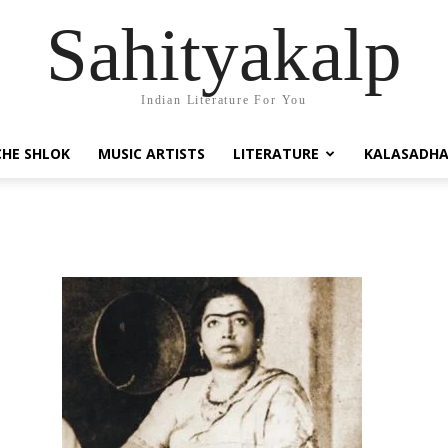
Sahityakalp
Indian Literature For You
HE SHLOK
MUSIC ARTISTS
LITERATURE
KALASADH