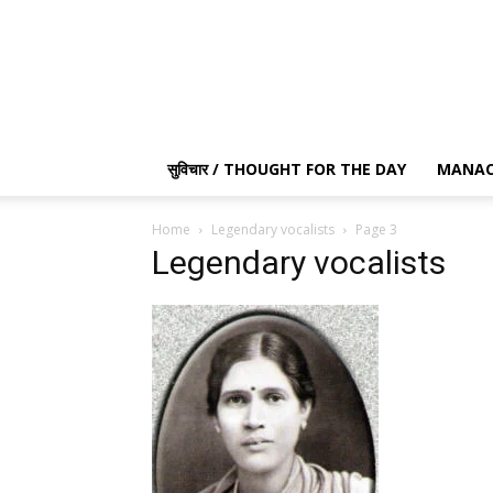
सुविचार / THOUGHT FOR THE DAY
MANAC
Home
Legendary vocalists
Page 3
Legendary vocalists