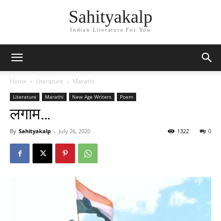
Sahityakalp
Indian Literature For You
Home
Literature
Marathi
Literature
Marathi
New Age Writers
Poem
लगाम…
By
Sahityakalp
-
July 26, 2020
1322
0