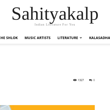
Sahityakalp
Indian Literature For You
HE SHLOK
MUSIC ARTISTS
LITERATURE
KALASADH
1327
0