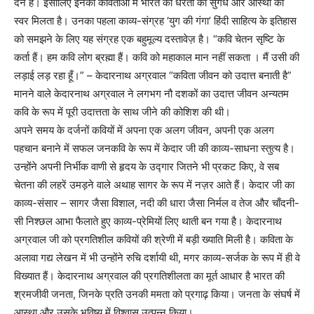
देन है। इसीलिए इनकी कविताओं में भारत की धरती की सुगंध और आस्था का
स्वर मिलता है। उनका पहला काव्य-संग्रह ‘युग की गंगा’ हिंदी साहित्य के इतिहास
को समझने के लिए यह संग्रह एक बहुमूल्य दस्तावेज़ है। “कवि चेतन सृष्टि के
कर्ता हैं। हम कवि लोग ब्रह्मा हैं। कवि को महाकाल मान नहीं सकता । मैं उसी की
लड़ाई लड़ रहा हूँ।” – केदारनाथ अग्रवाल “कविता जीवन को उदात्त बनाती है”
मानने वाले केदारनाथ अग्रवाल ने लगभग नौ दशकों का उदात्त जीवन अन्यतम
कवि के रूप में पूरी उदात्तता के साथ जीने की कोशिश की थी।
अपने समय के दर्जनों कवियों में अपना एक अलग जीवन, अपनी एक अलग
पहचान बनाने में सफल जनकवि के रूप में केदार जी की काव्य-साधना स्तुत्य है।
उन्होंने अपनी निर्भीक वाणी से हृदय के उद्गार जितने भी प्रकट किए, वे सब
चेतना की लहरें उमड़ने वाले अथाह सागर के रूप में नज़र आते हैं। केदार जी का
काव्य-संसार – सागर जैसा विशाल, नदी की धारा जैसा निर्मल व तेज और चाँदनी-
सी निश्छल आभा फैलाते हुए काव्य-प्रेमियों लिए थाती बन गया है। केदारनाथ
अग्रवाल जी को प्रगतिशील कवियों की श्रेणी में बड़ी ख्याति मिली है। कविता के
अलावा गद्य लेखन में भी उन्होंने रुचि दर्शायी थी, मगर काव्य-सर्जक के रूप में ही वे
विख्यात हैं। केदारनाथ अग्रवाल की प्रगतिशीलता का मूर्त आधार है भारत की
श्रमजीवी जनता, जिनके प्रति उनकी ममता को प्रगाढ़ किया। जनता के संघर्ष में
आस्था और उसके भविष्य में विश्वास उत्पन्न किया।