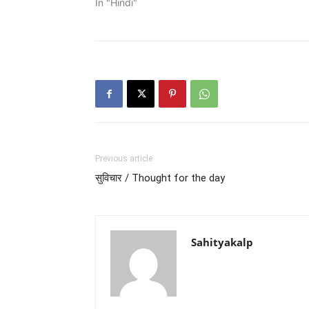
In "Hindi"
Previous article
सुविचार / Thought for the day
Sahityakalp