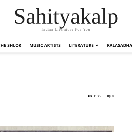
Sahityakalp
Indian Literature For You
HE SHLOK
MUSIC ARTISTS
LITERATURE
KALASADH
1136
0