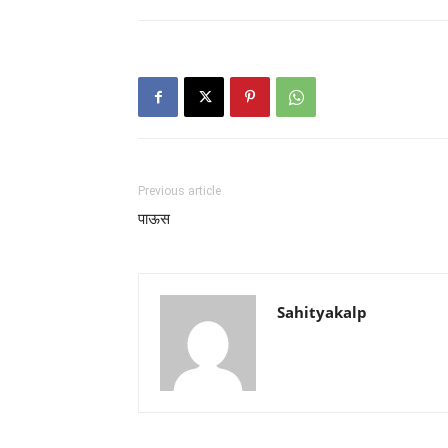
Previous article
पाऊस
Sahityakalp