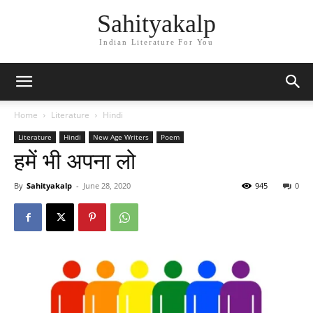
Sahityakalp
Indian Literature For You
Home
Literature
Hindi
Literature
Hindi
New Age Writers
Poem
हमें भी अपना लो
By
Sahityakalp
-
June 28, 2020
945
0