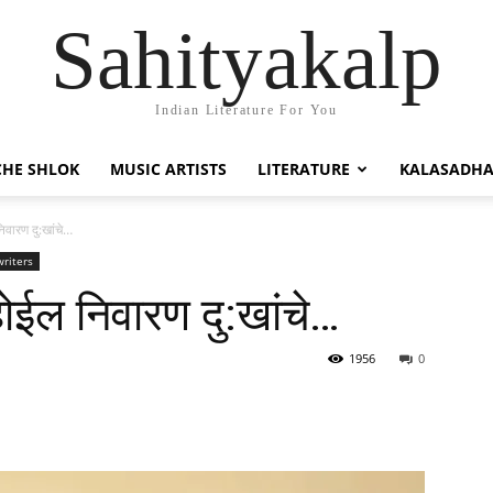
Sahityakalp
Indian Literature For You
HE SHLOK
MUSIC ARTISTS
LITERATURE
KALASADH
िवारण दु:खांचे…
riters
होईल निवारण दु:खांचे…
1956
0