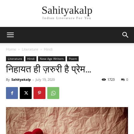
Sahityakalp
Indian Literature For You
Home
Literature
Hindi
Literature
Hindi
New Age Writers
Poem
निहायत ही ज़रुरी है प्रेम…
By
Sahityakalp
-
July 19, 2020
1723
0